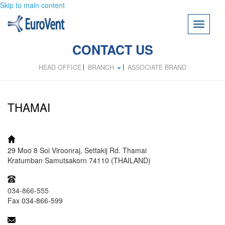
Skip to main content
Toggle
navigati
CONTACT US
HEAD OFFICE
BRANCH
ASSOCIATE BRAND
THAMAI
ADDRESS:
29 Moo 8 Soi Viroonraj, Settakij Rd. Thamai
Kratumban Samutsakorn 74110 (THAILAND)
TEL:
034-866-555
Fax 034-866-599
MAIL: