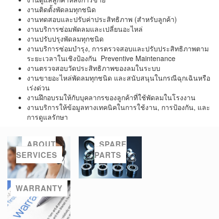
งานติดตั้งพัดลมทุกชนิด
งานทดสอบและปรับค่าประสิทธิภาพ
(
สำหรับลูกค้า
)
งานบริการซ่อมพัดลมและเปลี่ยนอะไหล่
งานปรับปรุงพัดลมทุกชนิด
งานบริการซ่อมบำรุง
,
การตรวจสอบและปรับประสิทธิภาพตาม
ระยะเวลาในเชิงป้องกัน
Preventive Maintenance
งานตรวจสอบวัดประสิทธิภาพของลมในระบบ
งานขายอะไหล่พัดลมทุกชนิด
และสนับสนุนในกรณีฉุกเฉินหรือ
เร่งด่วน
งานฝึกอบรมให้กับบุคลากรของลูกค้าที่ใช้พัดลมในโรงงาน
งานบริการให้ข้อมูลทางเทคนิคในการใช้งาน
,
การป้องกัน
,
และ
การดูแลรักษา
ABOUT
SPARE
SERVICES
PARTS
หากคุณ
ต้องการ
ความคงทน
ไว้วางใจ
WARRANTY
รวมถึงการ
ซ่อมแซม
ปรับปรุง