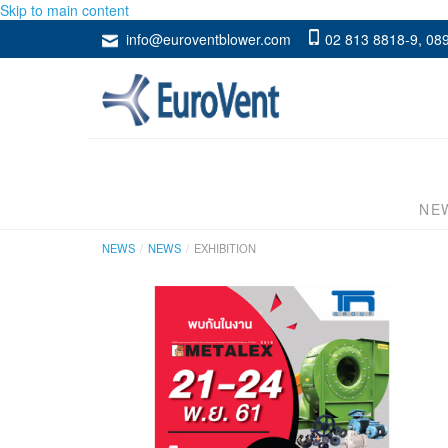
Skip to main content
info@euroventblower.com
02 813 8818-9
,
089
NEW
NEWS
NEWS
EXHIBITION